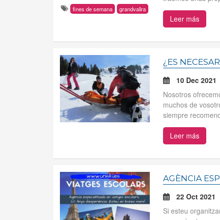
fines de semana
grandvalira
Leer más
¿ES NECESAR
10 Dec 2021
Nosotros ofrecemo
muchos de vosotro
siempre recomend
Leer más
AGÈNCIA ESP
22 Oct 2021
Si esteu organitza