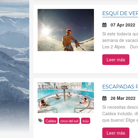
ESQUÍ DE VE
07 Apr 2022
Si este todavía q
semana de vacacion
Les 2 Alpes. Dura
Leer más
ESCAPADAS R
28 Mar 2022
Si necesitas desco
Caldea incluido, d
que bueno! Elige e
Caldea
circo del sol
inúu
Leer más