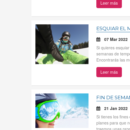
Leer más
ESQUIAR EL 
07 Mar 2022
Si quieres esquia
semanas de tempor
Encontrarás las me
Leer más
FIN DE SEMA
21 Jan 2022
Si tienes los fine
planes para que no
traemos unas propu