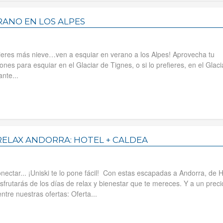
RANO EN LOS ALPES
uieres más nieve…ven a esquiar en verano a los Alpes! Aprovecha tu
es para esquiar en el Glaciar de Tignes, o si lo prefieres, en el Glaci
nte...
ELAX ANDORRA: HOTEL + CALDEA
nectar... ¡Uniski te lo pone fácil! Con estas escapadas a Andorra, de H
isfrutarás de los días de relax y bienestar que te mereces. Y a un prec
ntre nuestras ofertas: Oferta...