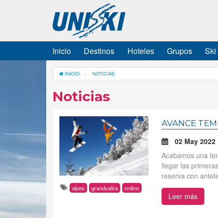
Inicio
Destinos
Hoteles
Grupos
Ski
INICIO
NOTICIAS
Noticias
AVANCE TEMP
02 May 2022
Acabamos una temp
llegar las primer
reserva con antela
alpes
grandvalira
ordino
Leer más