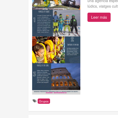
una agència especi
lúdics, viatges cult
Leer más
Grupos