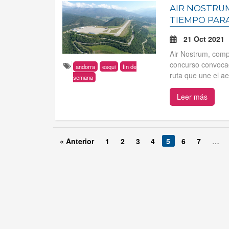
AIR NOSTRUM
TIEMPO PAR
21 Oct 2021
Air Nostrum, comp
concurso convocad
andorra
esqui
fin de
ruta que une el ae
semana
Leer más
« Anterior
1
2
3
4
5
6
7
…