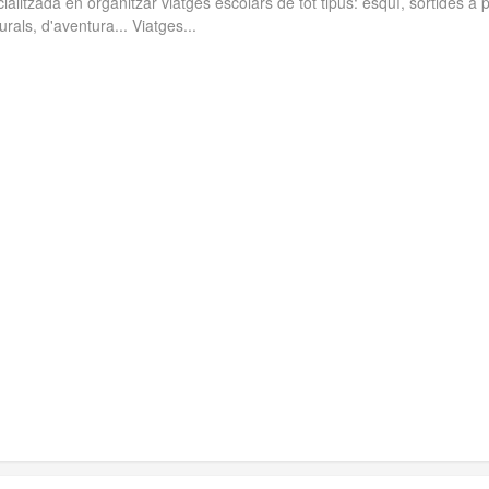
alitzada en organitzar viatges escolars de tot tipus: esquí, sortides a 
urals, d'aventura... Viatges...