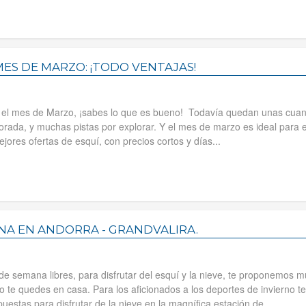
MES DE MARZO: ¡TODO VENTAJAS!
r el mes de Marzo, ¡sabes lo que es bueno! Todavía quedan unas cuan
ada, y muchas pistas por explorar. Y el mes de marzo es ideal para el
jores ofertas de esquí, con precios cortos y días...
NA EN ANDORRA - GRANDVALIRA.
s de semana libres, para disfrutar del esquí y la nieve, te proponemos 
 te quedes en casa. Para los aficionados a los deportes de invierno te
estas para disfrutar de la nieve en la magnífica estación de...