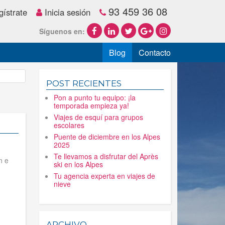
93 459 36 08
ístrate
Inicia sesión
Síguenos en:
Blog
Contacto
POST RECIENTES
Pon a punto tu equipo: ¡la
temporada empieza ya!
Viajes de esquí para grupos
escolares
Puente de diciembre en los Alpes
2025
Te llevamos a disfrutar del Après
n e
ski en los Alpes
Tu agencia experta en viajes de
nieve
ARCHIVO