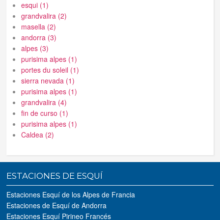
esqui (1)
grandvalira (2)
masella (2)
andorra (3)
alpes (3)
purisima alpes (1)
portes du soleil (1)
sierra nevada (1)
purisima alpes (1)
grandvalira (4)
fin de curso (1)
purisima alpes (1)
Caldea (2)
ESTACIONES DE ESQUÍ
Estaciones Esquí de los Alpes de Francia
Estaciones de Esquí de Andorra
Estaciones Esquí Pirineo Francés