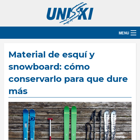
MENU
Inicio
Material de esquí y
Destinos
snowboard: cómo
conservarlo para que dure
Hoteles
más
Grupos
Ski
Blog
Contacto