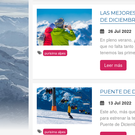
LAS MEJORES
DE DICIEMB
26 Jul 2022
En pleno verano, 
que no falta tanto
tenemos las primer
purisima alpes
Leer más
PUENTE DE DI
13 Jul 2022
Este año, más que
para estrenar la t
Puente de Diciembr
purisima alpes