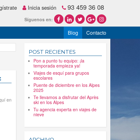
93 459 36 08
ístrate
Inicia sesión
Síguenos en:
Blog
Contacto
POST RECIENTES
Pon a punto tu equipo: ¡la
temporada empieza ya!
Viajes de esquí para grupos
escolares
3
Puente de diciembre en los Alpes
2025
Te llevamos a disfrutar del Après
quí en
ski en los Alpes
Tu agencia experta en viajes de
nieve
ARCHIVO