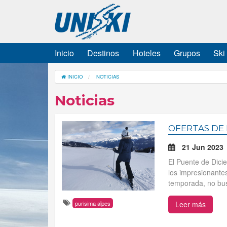
Inicio
Destinos
Hoteles
Grupos
Ski
INICIO
NOTICIAS
Noticias
OFERTAS DE 
21 Jun 2023
El Puente de Dici
los impresionante
temporada, no bus
Leer más
purisima alpes