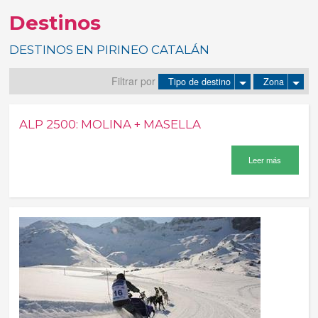
Destinos
Tus reservas
DESTINOS EN PIRINEO CATALÁN
Inicia sessión
Filtrar por
Tipo de destino
Zona
Regístrate
ALP 2500: MOLINA + MASELLA
Leer más