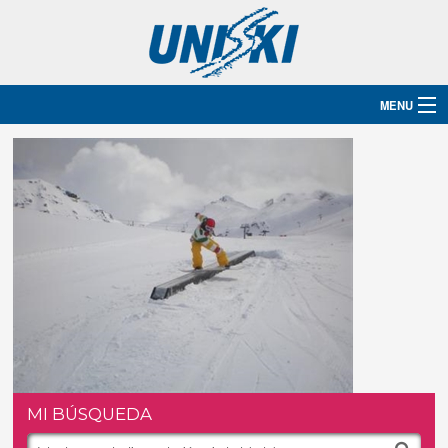
MENU
Inicio
Destinos
Hoteles
Grupos
Ski
Blog
MI BÚSQUEDA
Contacto