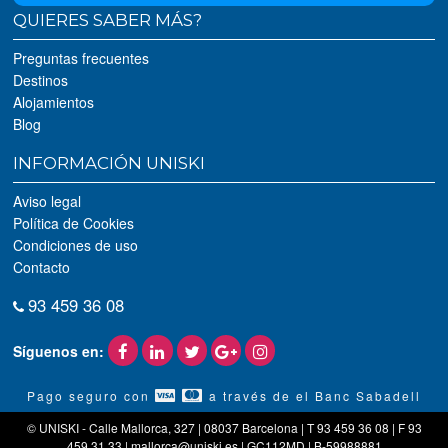
QUIERES SABER MÁS?
Preguntas frecuentes
Destinos
Alojamientos
Blog
INFORMACIÓN UNISKI
Aviso legal
Política de Cookies
Condiciones de uso
Contacto
93 459 36 08
Síguenos en:
Pago seguro con
a través de el Banc Sabadell
© UNISKI - Calle Mallorca, 327 | 08037 Barcelona | T 93 459 36 08 | F 93
459 31 33 | mallorca@uniski.es | GC112MD | B-59988881