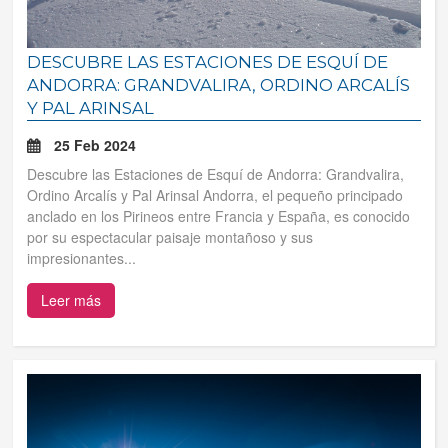
Tus reservas
DESCUBRE LAS ESTACIONES DE ESQUÍ DE
ANDORRA: GRANDVALIRA, ORDINO ARCALÍS
Inicia sessión
Y PAL ARINSAL
Regístrate
25 Feb 2024
Descubre las Estaciones de Esquí de Andorra: Grandvalira,
Ordino Arcalís y Pal Arinsal Andorra, el pequeño principado
anclado en los Pirineos entre Francia y España, es conocido
por su espectacular paisaje montañoso y sus
impresionantes...
Leer más