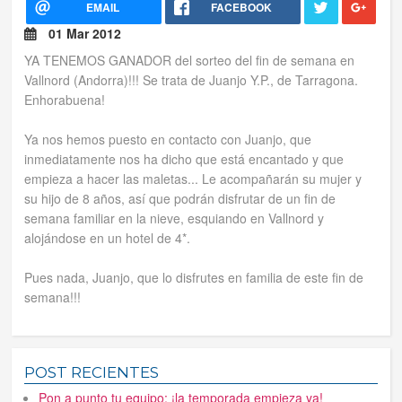
EMAIL
FACEBOOK
01 Mar 2012
Tus reservas
YA TENEMOS GANADOR del sorteo del fin de semana en
Vallnord (Andorra)!!! Se trata de Juanjo Y.P., de Tarragona.
Inicia sessión
Enhorabuena!
Regístrate
Ya nos hemos puesto en contacto con Juanjo, que
inmediatamente nos ha dicho que está encantado y que
empieza a hacer las maletas... Le acompañarán su mujer y
su hijo de 8 años, así que podrán disfrutar de un fin de
semana familiar en la nieve, esquiando en Vallnord y
alojándose en un hotel de 4*.
Pues nada, Juanjo, que lo disfrutes en familia de este fin de
semana!!!
POST RECIENTES
Pon a punto tu equipo: ¡la temporada empieza ya!