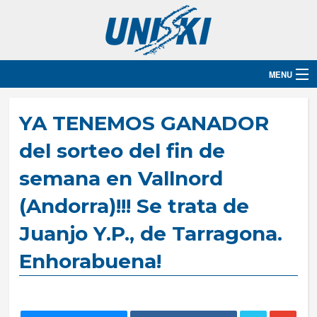
MENU
Inicio
YA TENEMOS GANADOR
Destinos
del sorteo del fin de
semana en Vallnord
Hoteles
(Andorra)!!! Se trata de
Grupos
Juanjo Y.P., de Tarragona.
Ski
Enhorabuena!
Blog
Contacto