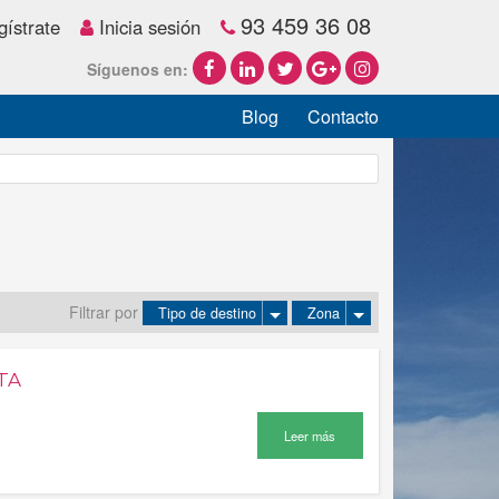
93 459 36 08
ístrate
Inicia sesión
Síguenos en:
Blog
Contacto
Filtrar por
Tipo de destino
Zona
TA
Leer más