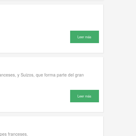
Leer más
nceses, y Suizos, que forma parte del gran
Leer más
lpes franceses.