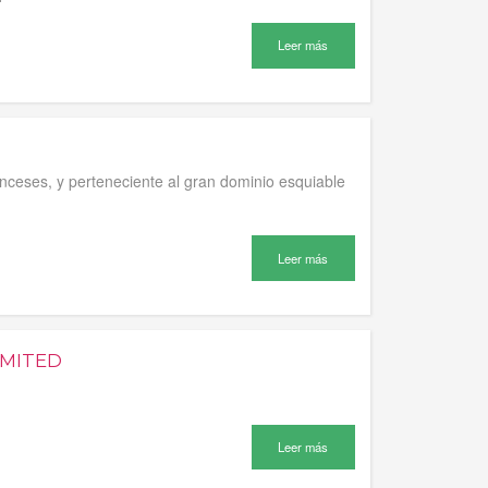
Leer más
nceses, y perteneciente al gran dominio esquiable
Leer más
IMITED
Leer más