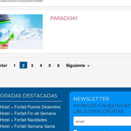
PARADISKI
rior
1
2
3
4
5
6
Siguiente »
ORADAS DESTACADAS
NEWSLETTER
APÚNTATE A NUESTRA N
 Hotel + Forfait Puente Diciembre
LAS ÚLTIMAS OFERTAS!
 Hotel + Forfait Fin de Semana
 Hotel + Forfait Navidades
 Hotel + Forfait Semana Santa