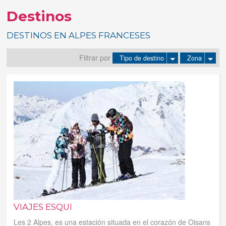
Destinos
Tus reservas
DESTINOS EN ALPES FRANCESES
Inicia sessión
Filtrar por
Tipo de destino
Zona
Regístrate
VIAJES ESQUI
Les 2 Alpes, es una estación situada en el corazón de Oisans