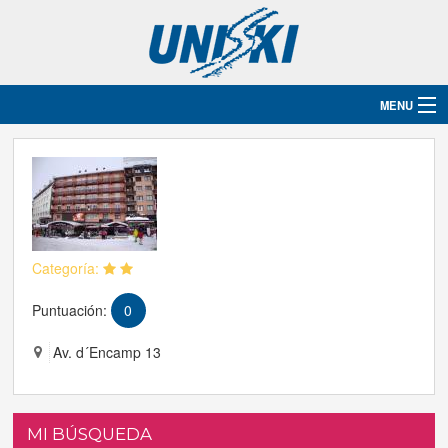
MENU
Inicio
Destinos
Hoteles
Categoría:
Grupos
Puntuación:
0
Ski
Av. d´Encamp 13
Blog
MI BÚSQUEDA
Contacto