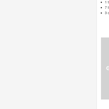
1 t
7 
3 