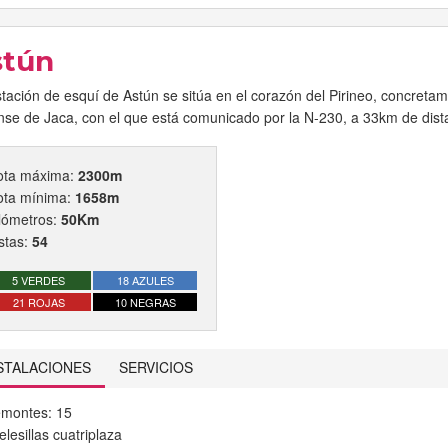
stún
tación de esquí de Astún se sitúa en el corazón del Pirineo, concretam
nse de Jaca, con el que está comunicado por la N-230, a 33km de dist
ota máxima:
2300m
ota mínima:
1658m
lómetros:
50Km
stas:
54
5 VERDES
18 AZULES
21 ROJAS
10 NEGRAS
STALACIONES
SERVICIOS
montes: 15
elesillas cuatriplaza