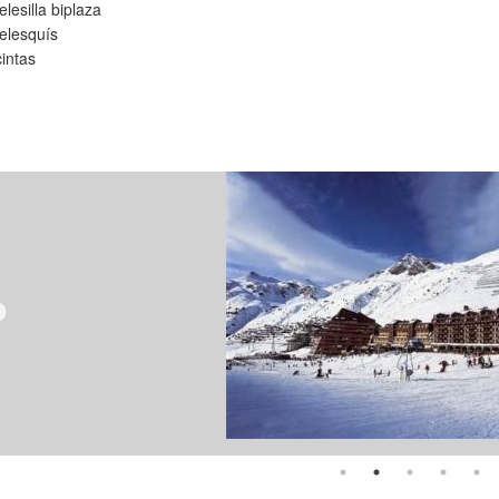
elesilla biplaza
telesquís
cintas