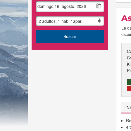
domingo 16, agosto, 2026
A
2 adultos, 1 hab. / apar.
La es
osce
Buscar
C
C
Ki
Pi
IN
Re
4 t