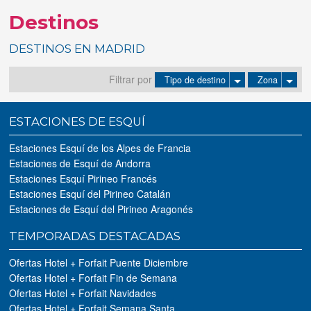
Destinos
Tus reservas
DESTINOS EN MADRID
Inicia sessión
Filtrar por
Tipo de destino
Zona
Regístrate
ESTACIONES DE ESQUÍ
Estaciones Esquí de los Alpes de Francia
Estaciones de Esquí de Andorra
Estaciones Esquí Pirineo Francés
Estaciones Esquí del Pirineo Catalán
Estaciones de Esquí del Pirineo Aragonés
TEMPORADAS DESTACADAS
Ofertas Hotel + Forfait Puente Diciembre
Ofertas Hotel + Forfait Fin de Semana
Ofertas Hotel + Forfait Navidades
Ofertas Hotel + Forfait Semana Santa