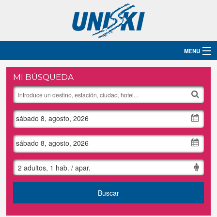
MENU
Inicio
MI BÚSQUEDA
Destinos
sábado 8, agosto, 2026
Hoteles
Grupos
sábado 8, agosto, 2026
Ski
2 adultos, 1 hab. / apar.
Blog
Buscar
Contacto