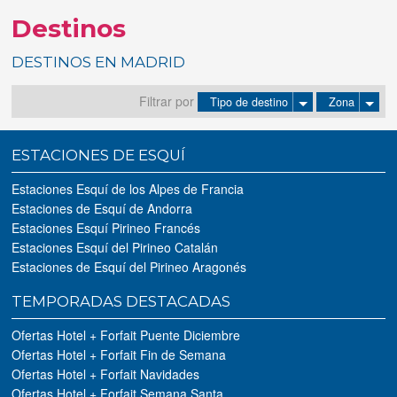
Destinos
Tus reservas
DESTINOS EN MADRID
Inicia sessión
Filtrar por
Tipo de destino
Zona
Regístrate
ESTACIONES DE ESQUÍ
Estaciones Esquí de los Alpes de Francia
Estaciones de Esquí de Andorra
Estaciones Esquí Pirineo Francés
Estaciones Esquí del Pirineo Catalán
Estaciones de Esquí del Pirineo Aragonés
TEMPORADAS DESTACADAS
Ofertas Hotel + Forfait Puente Diciembre
Ofertas Hotel + Forfait Fin de Semana
Ofertas Hotel + Forfait Navidades
Ofertas Hotel + Forfait Semana Santa