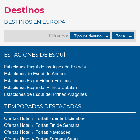
Destinos
Tus reservas
DESTINOS EN EUROPA
Inicia sessión
Filtrar por
Tipo de destino
Zona
Regístrate
ESTACIONES DE ESQUÍ
Estaciones Esquí de los Alpes de Francia
Estaciones de Esquí de Andorra
Estaciones Esquí Pirineo Francés
Estaciones Esquí del Pirineo Catalán
Estaciones de Esquí del Pirineo Aragonés
TEMPORADAS DESTACADAS
Ofertas Hotel + Forfait Puente Diciembre
Ofertas Hotel + Forfait Fin de Semana
Ofertas Hotel + Forfait Navidades
Ofertas Hotel + Forfait Semana Santa