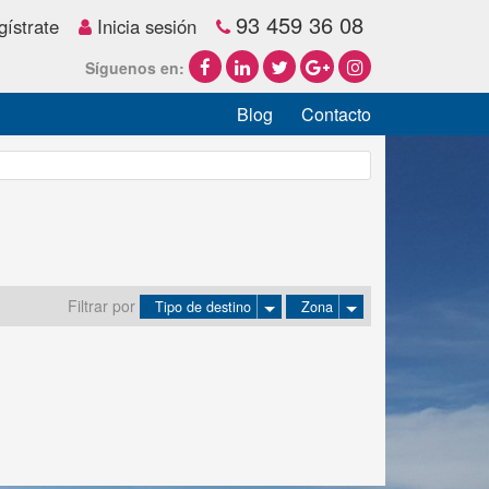
93 459 36 08
ístrate
Inicia sesión
Síguenos en:
Blog
Contacto
Filtrar por
Tipo de destino
Zona