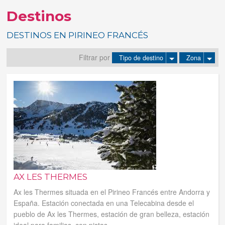
Destinos
Tus reservas
DESTINOS EN PIRINEO FRANCÉS
Inicia sessión
Filtrar por
Tipo de destino
Zona
Regístrate
AX LES THERMES
Ax les Thermes situada en el Pirineo Francés entre Andorra y
España. Estación conectada en una Telecabina desde el
pueblo de Ax les Thermes, estación de gran belleza, estación