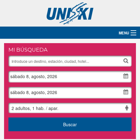
MENU
Inicio
MI BÚSQUEDA
Destinos
sábado 8, agosto, 2026
Hoteles
Grupos
sábado 8, agosto, 2026
Ski
2 adultos, 1 hab. / apar.
Blog
Buscar
Contacto