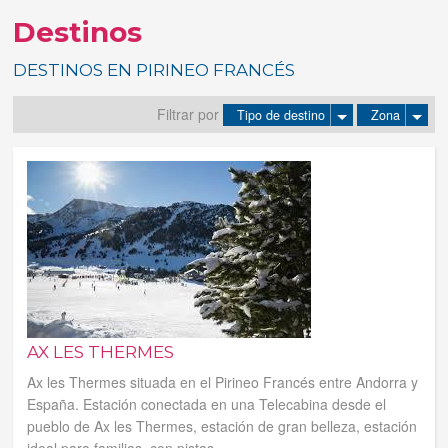
Destinos
Tus reservas
DESTINOS EN PIRINEO FRANCÉS
Inicia sessión
Filtrar por
Tipo de destino
Zona
Regístrate
AX LES THERMES
Ax les Thermes situada en el Pirineo Francés entre Andorra y
España. Estación conectada en una Telecabina desde el
pueblo de Ax les Thermes, estación de gran belleza, estación