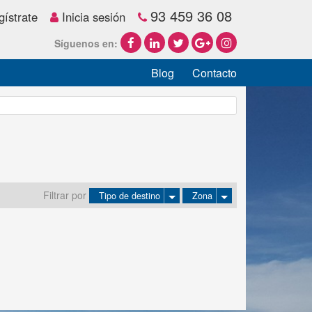
93 459 36 08
ístrate
Inicia sesión
Síguenos en:
Blog
Contacto
Filtrar por
Tipo de destino
Zona