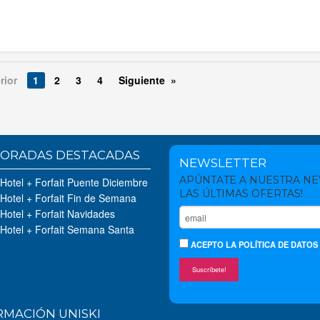
rior
1
2
3
4
Siguiente »
ORADAS DESTACADAS
NEWSLETTER
APÚNTATE A NUESTRA N
 Hotel + Forfait Puente Diciembre
LAS ÚLTIMAS OFERTAS!
 Hotel + Forfait Fin de Semana
 Hotel + Forfait Navidades
 Hotel + Forfait Semana Santa
ACEPTO
LA POLÍTICA DE DATOS
Suscríbete!
RMACIÓN UNISKI