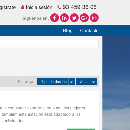
93 459 36 08
ístrate
Inicia sesión
Síguenos en:
Blog
Contacto
Filtrar por
Tipo de destino
Zona
a el esquiador experto cuenta con las mejores
., tambiém esta estación está adaptado a las
 actividades...