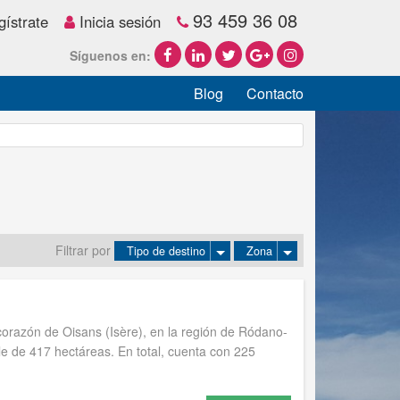
93 459 36 08
ístrate
Inicia sesión
Síguenos en:
Blog
Contacto
Filtrar por
Tipo de destino
Zona
 corazón de Oisans (Isère), en la región de Ródano-
le de 417 hectáreas. En total, cuenta con 225