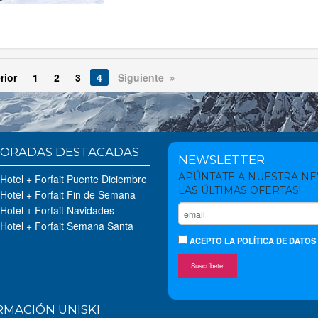
rior
1
2
3
4
Siguiente »
ORADAS DESTACADAS
NEWSLETTER
APÚNTATE A NUESTRA N
 Hotel + Forfait Puente Diciembre
LAS ÚLTIMAS OFERTAS!
 Hotel + Forfait Fin de Semana
 Hotel + Forfait Navidades
 Hotel + Forfait Semana Santa
ACEPTO
LA POLÍTICA DE DATOS
Suscríbete!
RMACIÓN UNISKI