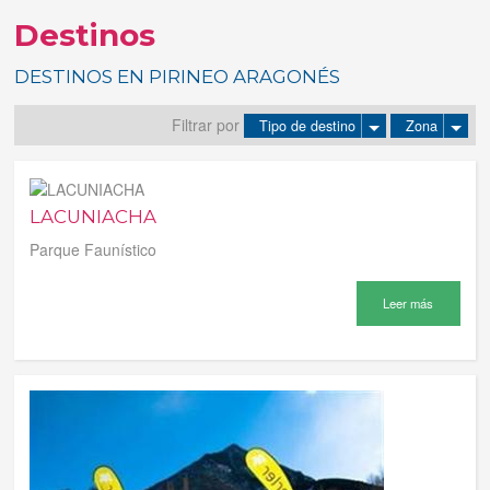
Destinos
Tus reservas
DESTINOS EN PIRINEO ARAGONÉS
Inicia sessión
Filtrar por
Tipo de destino
Zona
Regístrate
LACUNIACHA
Parque Faunístico
Leer más