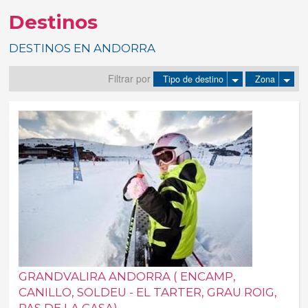
Destinos
Tus reservas
DESTINOS EN ANDORRA
Inicia sessión
Filtrar por
Tipo de destino
Zona
Regístrate
GRANDVALIRA ANDORRA ( ENCAMP,
CANILLO, SOLDEU - EL TARTER, GRAU ROIG,