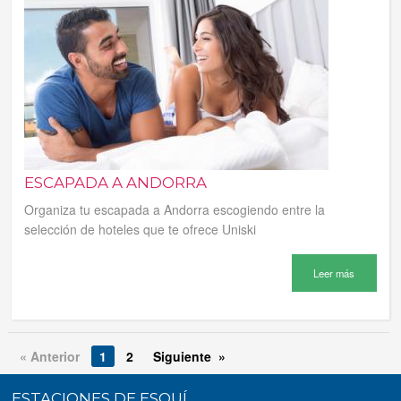
ESCAPADA A ANDORRA
Organiza tu escapada a Andorra escogiendo entre la
selección de hoteles que te ofrece Uniski
Leer más
« Anterior
1
2
Siguiente »
ESTACIONES DE ESQUÍ