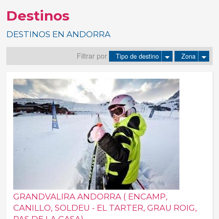
Destinos
Tus reservas
DESTINOS EN ANDORRA
Inicia sessión
Filtrar por
Tipo de destino
Zona
Regístrate
GRANDVALIRA ANDORRA ( ENCAMP,
CANILLO, SOLDEU - EL TARTER, GRAU ROIG,