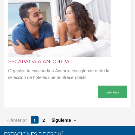
ESCAPADA A ANDORRA
Organiza tu escapada a Andorra escogiendo entre la
selección de hoteles que te ofrece Uniski
Leer más
« Anterior
1
2
Siguiente »
ESTACIONES DE ESQUÍ