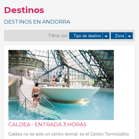
Destinos
Tus reservas
DESTINOS EN ANDORRA
Inicia sessión
Filtrar por
Tipo de destino
Zona
Regístrate
CALDEA - ENTRADA 3 HORAS
Caldea no es sólo un centro termal: es el Centro Termolúdico