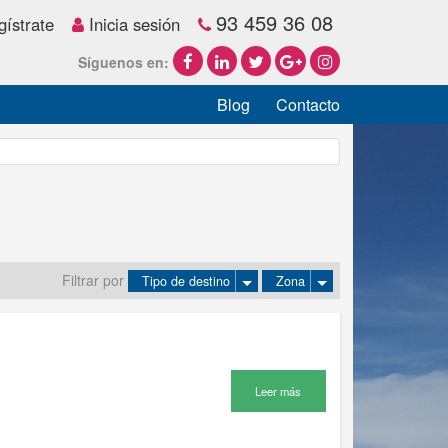
93 459 36 08
ístrate
Inicia sesión
Síguenos en:
Blog
Contacto
Filtrar por
Tipo de destino
Zona
Leer más