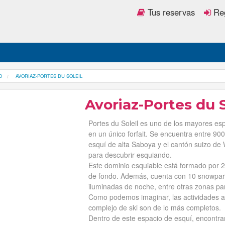
Tus reservas
Reg
O
AVORIAZ-PORTES DU SOLEIL
Avoriaz-Portes du S
Portes du Soleil es uno de los mayores e
en un único forfait. Se encuentra entre 90
esquí de alta Saboya y el cantón suizo de W
para descubrir esquiando.
Este dominio esquiable está formado por 2
de fondo. Además, cuenta con 10 snowparks,
iluminadas de noche, entre otras zonas par
Como podemos imaginar, las actividades a re
complejo de ski son de lo más completos.
Dentro de este espacio de esquí, encontr