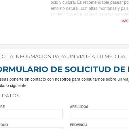
ocio y cultura. Es recomendable pasear por
entorno natural, con altas montañas y pais
En definitiva es el paraíso para los amante
días sin repetir pista, y practicar multitud 
MÁS
un segundo.
ICITA INFORMACIÓN PARA UN VIAJE A TU MEDIDA
ORMULARIO DE SOLICITUD DE
seas ponerte en contacto con nosotros para consultarnos sobre un via
lario siguiente.
S DATOS
RE
APELLIDOS
FONO
PROVINCIA