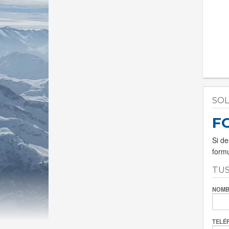
SOL
F
Si de
formu
TU
NOMB
TELÉ