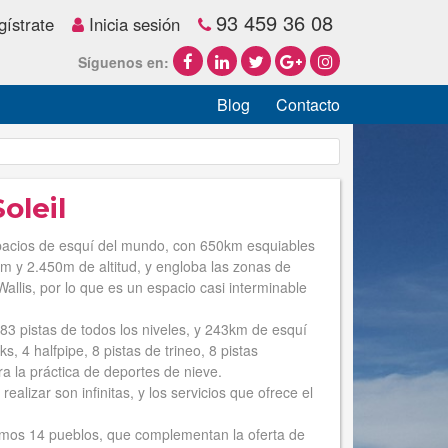
93 459 36 08
ístrate
Inicia sesión
Síguenos en:
Blog
Contacto
oleil
spacios de esquí del mundo, con 650km esquiables
0m y 2.450m de altitud, y engloba las zonas de
allis, por lo que es un espacio casi interminable
83 pistas de todos los niveles, y 243km de esquí
 4 halfpipe, 8 pistas de trineo, 8 pistas
a la práctica de deportes de nieve.
alizar son infinitas, y los servicios que ofrece el
amos 14 pueblos, que complementan la oferta de