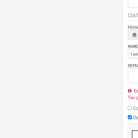
DAT
FECH
NÚME
DETA
Es
Tan p
Co
Des