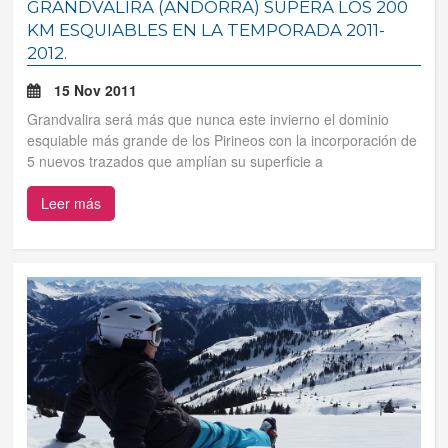
GRANDVALIRA (ANDORRA) SUPERA LOS 200
KM ESQUIABLES EN LA TEMPORADA 2011-
Tus reservas
2012.
15 Nov 2011
Inicia sessión
Grandvalira será más que nunca este invierno el dominio
esquiable más grande de los Pirineos con la incorporación de
Regístrate
5 nuevos trazados que amplían su superficie a
Leer más